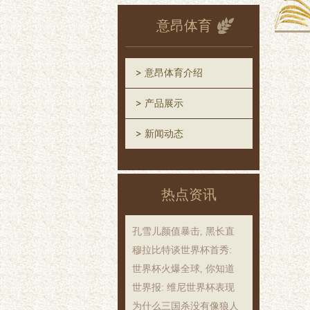
意昂体育
意昂体育介绍
产品展示
新闻动态
热点资讯
孔雪儿颜值暴击, 黑长直
穆拉比特谈世界杯首秀:
世界杯火爆全球, 你知道
世界报: 维尼世界杯表现
为什么三国杀没有像狼人