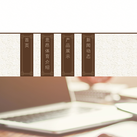
首
意
产
新
页
昂
品
闻
体
展
动
育
示
态
介
绍