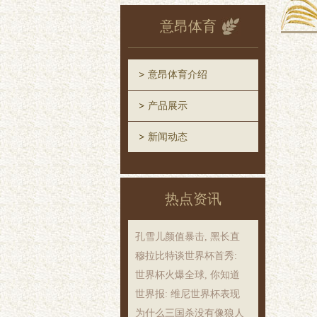
意昂体育
意昂体育介绍
产品展示
新闻动态
热点资讯
孔雪儿颜值暴击, 黑长直
穆拉比特谈世界杯首秀:
世界杯火爆全球, 你知道
世界报: 维尼世界杯表现
为什么三国杀没有像狼人