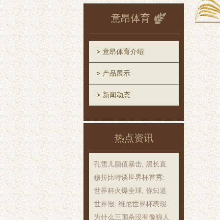
意昂体育
意昂体育介绍
产品展示
新闻动态
热点资讯
孔雪儿颜值暴击, 黑长直
穆拉比特谈世界杯首秀:
世界杯火爆全球, 你知道
世界报: 维尼世界杯表现
为什么三国杀没有像狼人