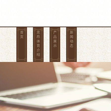
首
意
产
新
页
昂
品
闻
体
展
动
育
示
态
介
绍